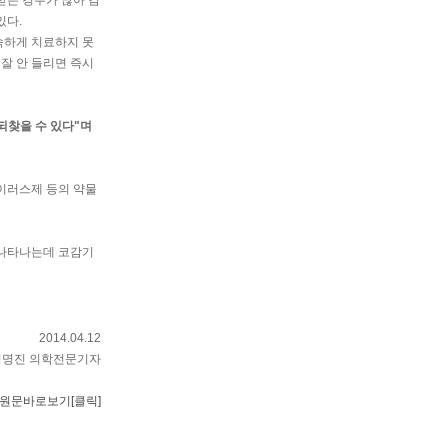
받는 경우가 많아 감
있다.
속하게 치료하지 못
 잘 안 들리면 즉시
되찾을 수 있다"며
이러스제 등의 약물
 나타나는데 코감기
2014.04.12
정명진 의학전문기자
원문바로보기[클릭]