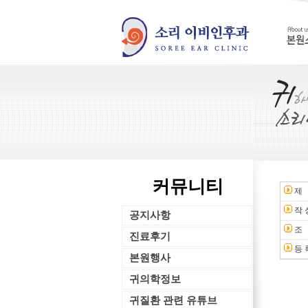
커뮤니티
제
작 
공지사항
조
진료후기
등 
본원행사
귀의학정보
귀질환 관련 유튜브