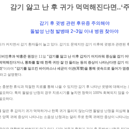
감기 앓고 난 후 귀가 먹먹해진다면..‘주
감기 후 귓병 관련 후유증 주의해야
돌발성 난청 발병때 2~3일 이내 병원 찾아야
가 커지면서 감기 환자들이 늘고 있다. 감기도 문제지만 감기 이후에 귓병과 관련된 
이비인후과 박홍준 원장
은 11일
"감기를 앓고 난 이후 갑자기 어지러워 중심을 잡기 어
먹먹해진다거나, 통화를 할 때 한쪽 귀만 잘 안 들리는 등의 증상이 나타난다면 감기 
것
"이라며
"감기를 일으킨 바이러스나 세균이 이관(耳管)을 통해 귓속으로 들어가 염
라고 설명했다.
 충분한 휴식과 적절한 치료를 통해 나을 수 있지만 감기 후 나타난 귓병에 대해서는
필요하다. 특히 돌발성 난청의 경우 치료시기를 놓치면 청력이 100% 회복되지 않을 수
필요하다.
 앓은 후 갑자기 귀가 먹먹하거나 한쪽 귀가 들리지 않는다면 돌발성 난청을 의심해 볼
 양쪽 귀에 증상이 나타나는 소음성 난청과는 달리 주로 한쪽 귀에만 증상이 나타나는