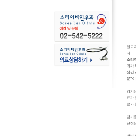
일교차
다.
소리
귀가 
생긴 
문"
이
감기는
료가 
료가 
감기를
난청은