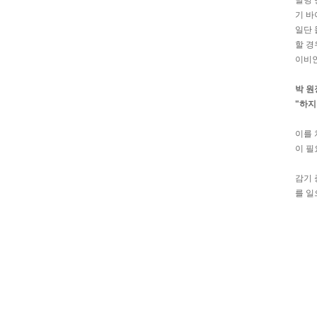
발병 
기 바
일단 
할 경
이비인
박 원
"하지
이를 
이 필
감기 
를 일