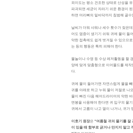
외이도는 평소 건조한 상태로 산성을 유
파괴되면 세균이 자라기 쉬운 환경이 된다
하면 머리뼈의 밑바닥까지 침범해 골수염
날씨가 더워 샤워나 세수 횟수가 잦은데
어도 염증이 생기기 쉬워 귀에 물이 들어
약한 접촉에도 쉽게 벗겨질 수 있으므로
는 등의 행동은 특히 피해야 한다.
물놀이나 수영 등 수상 레저활동을 할 
양에 맞게 맞춤형으로 이어몰드를 제작할
다.
귀에 물이 들어가면 자연스럽게 물을 빼
귀를 아래로 하고 누워 물이 저절로 나오
물이 빠진 다음 헤어드라이어의 약한 바
면봉을 사용해야 한다면 귀 입구의 물기
귀에서 고름이 나고 열이 나거나, 귀가 
이호기 원장
은
“여름철 귀의 물기를 잘 
이 있을 때 함부로 긁거나 만지지 말고