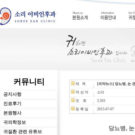
커뮤니티
제 목
[의약뉴스] 당뇨병, 눈
작 성 자
소리
공지사항
조 회
3,503
진료후기
등 록 일
2015-07-07
본원행사
귀의학정보
당뇨병, 
귀질환 관련 유튜브