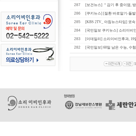
287
[보건뉴스] ＂감기 후 중이염, 방
286
[쿠키뉴스] [질환 바로알기-돌발
285
[KBS 2TV_ 아침뉴스타임] 귓속
284
[국민일보 쿠키뉴스] 소리이비인후과
283
[이데일리] 소리이비인후과, 19일 
282
[국민일보] 60일 남은 수능, 수험생
1