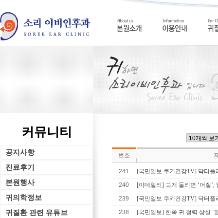
커뮤니티
공지사항
번호
진료후기
241
[국민일보 쿠키건강TV] 닥터플러
본원행사
240
[이데일리] 고개 돌리면 ‘어질’, 
귀의학정보
239
[국민일보 쿠키건강TV] 닥터플
귀질환 관련 유튜브
238
[국민일보] 한쪽 귀 청력 상실 ‘